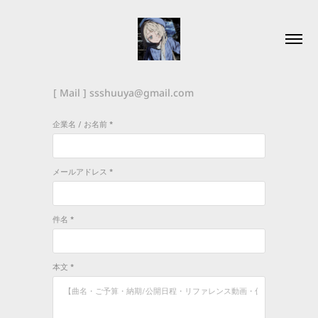
[ Mail ] ssshuuya@gmail.com
企業名 / お名前 *
メールアドレス *
件名 *
本文 *