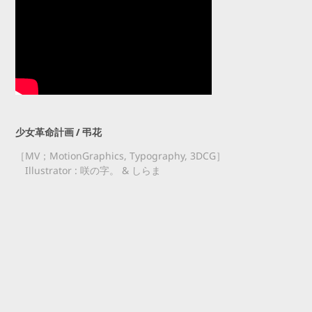
少女革命計画 / 弔花
［MV；MotionGraphics, Typography, 3DCG］
Illustrator : 咲の字。 & しらま