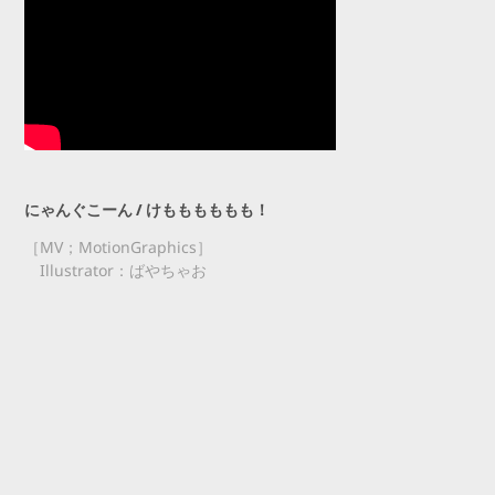
にゃんぐこーん / けもももももも！
［MV；MotionGraphics］
Illustrator
：ばやちゃお