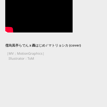
儒烏風亭らでん x 轟はじめ / マトリョシカ (cover)
［MV；MotionGraphics］
Illustrator : ToM