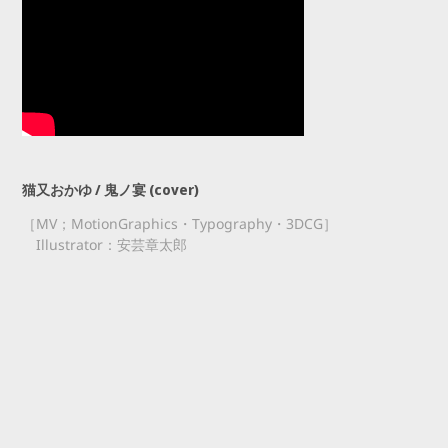
猫又おかゆ / 鬼ノ宴 (cover)
［MV；MotionGraphics・Typography・3DCG］
Illustrator
：安芸章太
郎