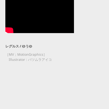
レグルス / ゆうゆ
［MV；MotionGraphics］
Illustrator : バツムラアイコ