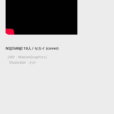
NIJISANJI 10人 / セカイ (cover)
［MV；MotionGraphics］
Illustrator : わか